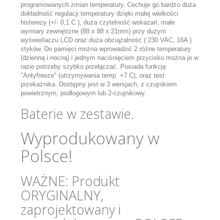
programowanych zmian temperatury. Cechuje go bardzo duża
dokładność regulacji temperatury dzięki małej wielkości
histerezy (+/- 0,1 C ), duża czytelność wskazań, małe
wymiary zewnętrzne (88 x 88 x 21mm) przy dużym
wyświetlaczu LCD oraz duża obciążalność ( 230 VAC, 16A )
styków. Do pamięci można wprowadzić 2 różne temperatury
(dzienną i nocną) i jednym naciśnięciem przycisku można je w
razie potrzeby szybko przełączać. Posiada funkcję
"Antyfreeze" (utrzymywania temp. +7 C), oraz test
przekaźnika. Dostępny jest w 3 wersjach, z czujnikiem
powietrznym, podłogowym lub 2-czujnikowy.
Baterie w zestawie.
Wyprodukowany w
Polsce!
WAŻNE: Produkt
ORYGINALNY,
zaprojektowany i