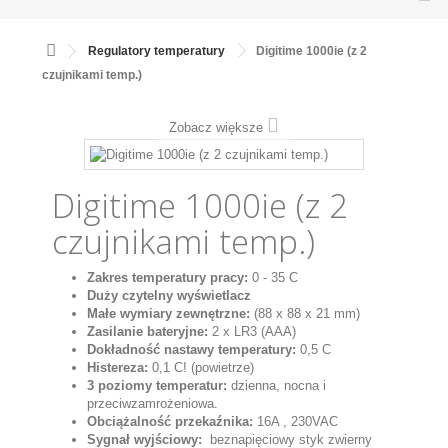
Regulatory temperatury
Digitime 1000ie (z 2
czujnikami temp.)
Zobacz większe
Digitime 1000ie (z 2
czujnikami temp.)
Zakres temperatury pracy:
0 - 35 C
Duży czytelny wyświetlacz
Małe wymiary zewnętrzne:
(88 x 88 x 21 mm)
Zasilanie bateryjne:
2 x LR3 (AAA)
Dokładność nastawy temperatury:
0,5 C
Histereza:
0,1 C! (powietrze)
3 poziomy temperatur:
dzienna, nocna i
przeciwzamrożeniowa.
Obciążalność przekaźnika:
16A , 230VAC
Sygnał wyjściowy:
beznapięciowy styk zwierny